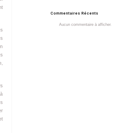
nt
Commentaires Récents
Aucun commentaire à afficher.
es
es
en
es
e,
rs
 à
es
er
et