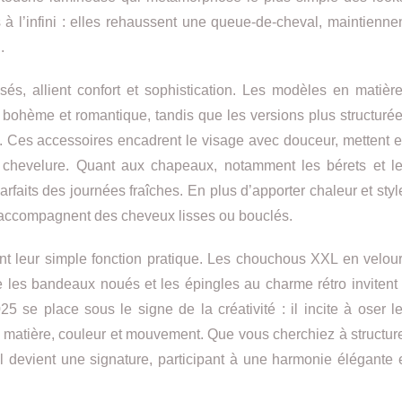
 à l’infini : elles rehaussent une queue-de-cheval, maintienne
.
s, allient confort et sophistication. Les modèles en matièr
bohème et romantique, tandis que les versions plus structuré
. Ces accessoires encadrent le visage avec douceur, mettent 
a chevelure. Quant aux chapeaux, notamment les bérets et l
aits des journées fraîches. En plus d’apporter chaleur et styl
ls accompagnent des cheveux lisses ou bouclés.
 leur simple fonction pratique. Les chouchous XXL en velou
e les bandeaux noués et les épingles au charme rétro invitent
5 se place sous le signe de la créativité : il incite à oser l
er matière, couleur et mouvement. Que vous cherchiez à structur
 devient une signature, participant à une harmonie élégante 