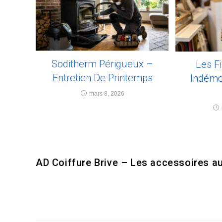
Soditherm Périgueux –
Les F
Entretien De Printemps
Indémo
mars 8, 2026
AD Coiffure Brive – Les accessoires 