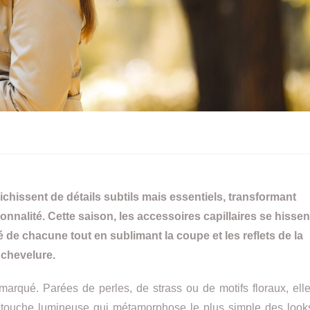
richissent de détails subtils mais essentiels, transformant
nnalité. Cette saison, les accessoires capillaires se hissen
té de chacune tout en sublimant la coupe et les reflets de la
chevelure.
rqué. Parées de perles, de strass ou de motifs floraux, ell
ne touche lumineuse qui métamorphose le plus simple des look